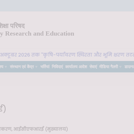
क्षा परिषद
ry Research and Education
टूबर 2026 तक "कृषि-पर्यावरण स्थिरता और भूमि क्षरण तटस्थता (
लय
संस्थान एवं केंद्र
भर्तियां
निविदाएं
कार्यालय आदेश
सेवाएं
मीडिया गैलरी
डाउन
ई)
राधिकरण, आईसीएफआरई (मुख्यालय)