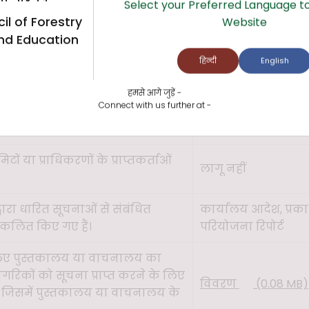
Select your Preferred Language to
वेतन (गैर-अनुसंधान)
il of Forestry
Website
कुल योग- 1531.88 रुप
nd Education
ट, जिसमें सभी योजनाओं, प्रस्तावित
हिन्दी
English
विवरण
(1.11 MB)
ी रिपोर्टों का विवरण दिया गया है।
हमसे आगे जुड़ें -
Connect with us further at -
ान्वयन का तरीका, जिसमें आवंटित राशि
लागू नहीं
थियों का विवरण शामिल है।
मिटों या प्राधिकरणों के प्राप्तकर्ताओं
लागू नहीं
ारा धारित सूचनाओं से संबंधित
कार्यालय आदेश, प्रकाश
संकलित किए गए हैं।
परियोजना रिपोर्ट
लिए पुस्तकालय या वाचनालय का
रिकों को सूचना प्राप्त करने के लिए
विवरण
(0.08 MB)
 जिसमें पुस्तकालय या वाचनालय के