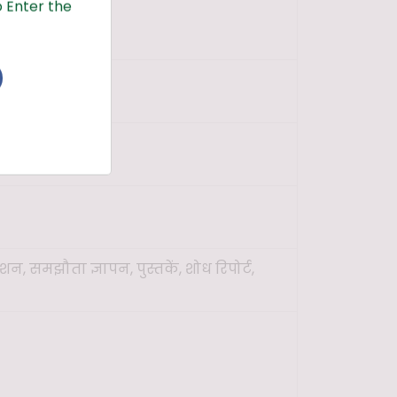
 Enter the
 - ₹492.67
ये
न, समझौता ज्ञापन, पुस्तकें, शोध रिपोर्ट,