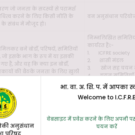
रण जो जनता के सदस्यों से परामर्श
धित्व करने के लिए किसी नीति के
वन अनुसंधान परियोजन
े संबंध में मौजूद हो।
निम्नलिखित समितियाँ म
कार्यरत हैं।:-
 मिलकर बने बोर्डों, परिषदों, समितियों
1. ICFRE society
जो इसके भाग के रूप में या इसकी
2. शासी मंडल
ए हैं, और यह कि क्या इन बोर्डों,
3. खोज सह चयन 
निकायों की बैठकें जनता के लिए खुली
4. चयन समितियाँ
त्त जनता के लिए उपलब्ध है।
5. विभागीय पदोन्
भा. वा. अ. शि. प. में आपका स
6. समय-समय पर विश
Welcome to I.C.F.R.
रियों की निर्देशिका
विवरण
(लाख रुपये में)
वेबसाइट में प्रवेश करने के लिए अपनी प
िकी अनुसंधान
्मचारी को प्राप्त होने वाला मासिक
व्यय - दिसंबर 2021
चयन करें
ों में निर्धारित मुआवजे की प्रणाली भी
वेतन (अनुसंधान) - 10
्षा परिषद